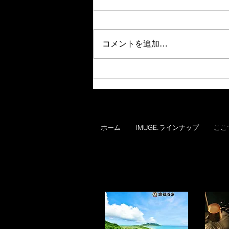
コメントを追加…
11月16日は、いい芋の日！
「IMUGE.FES 芋グルメマル
シェ」開催！
ホーム
IMUGE.ラインナップ
ここ