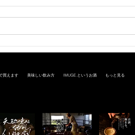
サンエーアプリで「イムゲ
琉球
ー」を予約・購入すると！商
HP
品1本ごとに100ポイントプレ
た。
ゼント！
で買えます
美味しい飲み方
IMUGE.というお酒
もっと見る