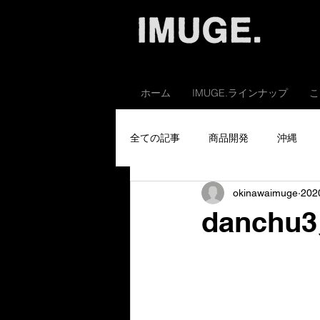
ホーム
IMUGE.ラインナップ
こ
全ての記事
商品開発
沖縄
okinawaimuge
20
danc