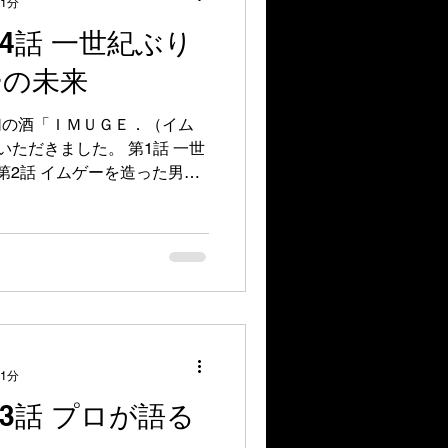
 1分
4話 一世紀ぶり
ーの未来
幻の酒「ＩＭＵＧＥ．（イム
ただきました。 第1話 一世
第2話 イムゲーを造った男た
ーの魅力
 1分
3話 プロが語る