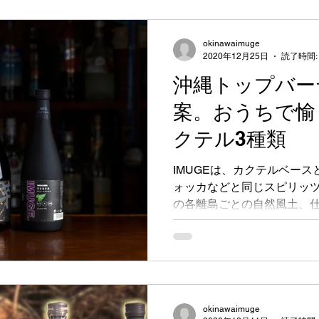
okinawaimuge
2020年12月25日
読了時間:
沖縄トップバー
案。おうちで愉
クテル3種類
IMUGEは、カクテルベー
ォッカなどと同じスピリッ
の各離島ごとの自然風土、
で各酒造所ごとに個性豊か
す。 日本バーテンダー協会
をもつ喜納仁さんにイ...
okinawaimuge