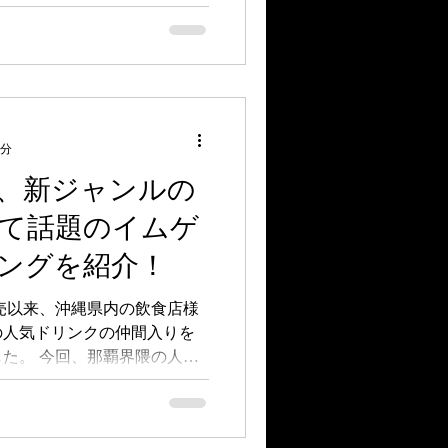
4分
、新ジャンルの
て話題のイムゲ
ングを紹介！
発売以来、沖縄県内の飲食店様
の人気ドリンクの仲間入りを
た。 今回、那覇界隈の人気
.（イムゲー）と相性の良いオ
きました。...