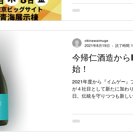
い泡盛でもないIMUGE . に
ロジェクトリーダー 請福酒造(有
okinawaimuge
2021年8月19日
読了時間: 
今帰仁酒造からI
始！
2021年度から『イムゲー
が４社目として新たに加わ
日。伝統を守りつつも新し
極的に取り組む今帰仁酒造なら
しみください。 有限会社今帰仁