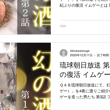
紀ぶりの復活 イムゲーとは 
魅力 第4話 一世紀ぶりの復
okinawaimuge
2020年12月11日
読了時間:
琉球朝日放送 第
の復活 イムゲ
ＱＡＢ琉球朝日放送にて、
ゲー）」を4夜に渡りご紹介い
ゲーを造った男たち 第3話 
話 一世紀ぶりの復活 イム