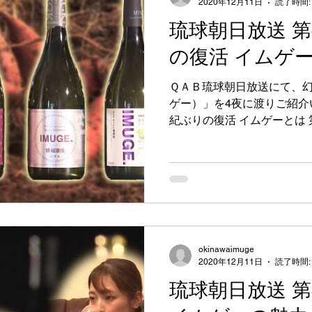
2020年12月11日
読了時間:
琉球朝日放送 第
の復活 イムゲ
ＱＡＢ琉球朝日放送にて、
ゲー）」を4夜に渡りご紹介い
紀ぶりの復活 イムゲーとは 
ち 第3話 プロが語るイムゲ
okinawaimuge
2020年12月11日
読了時間:
琉球朝日放送 第