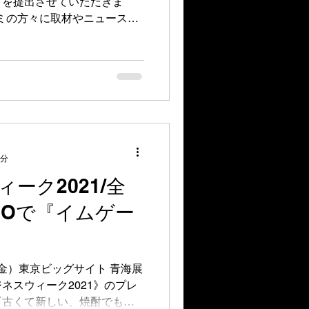
トを提出させていただきま
コミの方々に取材やニュースと
MUGE.&SPRITS ...
1分
ーク2021/全
POで『イムゲー
日（金）東京ビッグサイト 青海展
ネスウィーク2021》のプレ
『古くて新しい、焼酎でもな