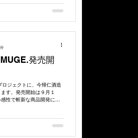
ついて』と題して、IMUGE.プ
)...
1分
MUGE.発売開
』プロジェクトに、今帰仁酒造
ります。発売開始は９月１
い感性で斬新な商品開発に積
ではのIMUGE.をぜひお楽
酒造...