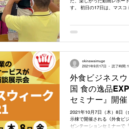
た、楽しかった動画レポー
す。 初日の17日は、マス
して取り上げていただきました。 I
okinawaimuge
2021年9月17日
読了時間: 
外食ビジネスウィ
国 食の逸品EX
セミナー』開催
2021年10月7日（木）8
示棟で開催される《外食ビジ
ゼンテーションセミナーで