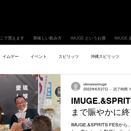
こで買えます
美味しい飲み方
IMUGE.というお酒
IMUGE
イムゲー
イベント
スピリッツ
沖縄スピリッツ
okinawaimuge
2022年6月27日
読了時間: 
IMUGE.&SPR
まで賑やかに終
IMUGE.&SPRITS FESから、はや１週間、呑んだ、食べ