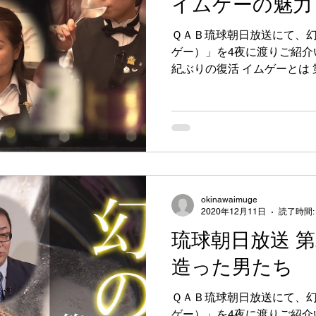
イムゲーの魅力
ＱＡＢ琉球朝日放送にて、
ゲー）」を4夜に渡りご紹介い
紀ぶりの復活 イムゲーとは 
ち 第4話 一世紀ぶりの復活
okinawaimuge
2020年12月11日
読了時間:
琉球朝日放送 第
造った男たち
ＱＡＢ琉球朝日放送にて、
ゲー）」を4夜に渡りご紹介い