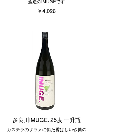
酒造のIMUGEです
￥4,026
多良川IMUGE. 25度 一升瓶
カステラのザラメに似た香ばしい砂糖の