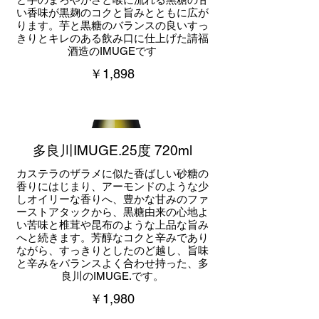
い香味が黒麹のコクと旨みとともに広が
ります。芋と黒糖のバランスの良いすっ
きりとキレのある飲み口に仕上げた請福
酒造のIMUGEです
￥1,898
多良川IMUGE.25度 720ml
カステラのザラメに似た香ばしい砂糖の
香りにはじまり、アーモンドのような少
しオイリーな香りへ、豊かな甘みのファ
ーストアタックから、黒糖由来の心地よ
い苦味と椎茸や昆布のような上品な旨み
へと続きます。芳醇なコクと辛みであり
ながら、すっきりとしたのど越し、旨味
と辛みをバランスよく合わせ持った、多
良川のIMUGE.です。
￥1,980