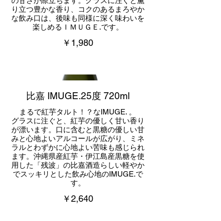
の甘さが際立ちます。グラスに注ぐと薫
り立つ豊かな香り、コクのあるまろやか
な飲み口は、後味も同様に深く味わいを
楽しめるＩＭＵＧＥ.です。
￥1,980
比嘉 IMUGE.25度 720ml
まるで紅芋タルト！？なIMUGE. 。
グラスに注ぐと、紅芋の優しく甘い香り
が漂います。口に含むと黒糖の優しい甘
みと心地よいアルコールが広がり、ミネ
ラルとわずかに心地よい苦味も感じられ
ます。沖縄県産紅芋・伊江島産黒糖を使
用した「残波」の比嘉酒造らしい軽やか
でスッキリとした飲み心地のIMUGE.で
￥2,640