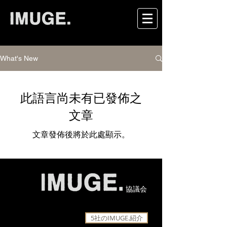
What's New
此語言尚未有已發佈之
文章
文章發佈後將於此處顯示。
協議会
5社のIMUGE.紹介