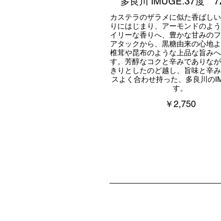
多良川 IMUGE.37度 7
カステラのザラメに似た香ばしい
りにはじまり、アーモンドのよう
イリーな香りへ、豊かな甘みのフ
アタックから、黒糖由来の心地よ
椎茸や昆布のような上品な旨みへ
す。芳醇なコクと辛みでありなが
きりとしたのど越し、旨味と辛み
スよく合わせ持った、多良川のIM
す。
￥2,750