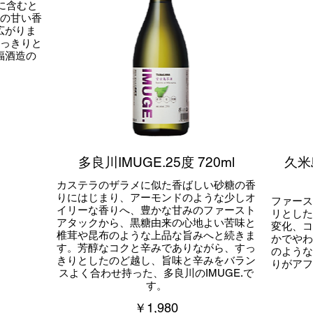
に含むと
の甘い香
広がりま
っきりと
福酒造の
多良川IMUGE.25度 720ml
久米
カステラのザラメに似た香ばしい砂糖の香
りにはじまり、アーモンドのような少しオ
ファー
イリーな香りへ、豊かな甘みのファースト
リとし
アタックから、黒糖由来の心地よい苦味と
変化、
椎茸や昆布のような上品な旨みへと続きま
かでや
す。芳醇なコクと辛みでありながら、すっ
のよう
きりとしたのど越し、旨味と辛みをバラン
りがア
スよく合わせ持った、多良川のIMUGE.で
す。
￥1,980