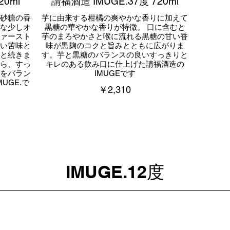
20ml
請福酒造 IMUGE.37度 720ml
砂糖の香
芋に由来する柑橘の爽やかな香りに加えて
な少しオ
黒糖の華やかな香りが特徴。 口に含むと
ァースト
芋のまろやかさと喉に流れる黒糖の甘い香
い苦味と
味が黒麹のコクと旨みとともに広がりま
と続きま
す。芋と黒糖のバランスの良いすっきりと
ら、すっ
キレのある飲み口に仕上げた請福酒造の
をバラン
IMUGEです
UGE.で
￥2,310
IMUGE.12度