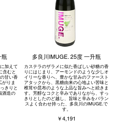
升瓶
多良川IMUGE. 25度 一升瓶
に加えて
カステラのザラメに似た香ばしい砂糖の香
に含むと
りにはじまり、アーモンドのような少しオ
の甘い香
イリーな香りへ、豊かな甘みのファースト
広がりま
アタックから、黒糖由来の心地よい苦味と
っきりと
椎茸や昆布のような上品な旨みへと続きま
福酒造の
す。芳醇なコクと辛みでありながら、すっ
きりとしたのど越し、旨味と辛みをバラン
スよく合わせ持った、多良川のIMUGE.で
す。
￥4,191