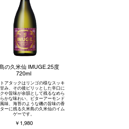
島の久米仙 IMUGE.25度
720ml
ストアタックはリンゴの様なスッキ
た甘み、その後ピリッとした辛口に
コクや旨味が余韻として残るなめら
わらかな味わい、ビターアーモンド
な風味、海苔のような磯の旨味の香
フターに残る久米島の久米仙のイム
ゲーです。
￥1,980