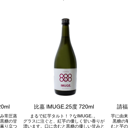
0ml
比嘉 IMUGE.25度 720ml
請福酒
み常圧蒸
まるで紅芋タルト！？なIMUGE. 。
芋に由
黒糖の甘
グラスに注ぐと、紅芋の優しく甘い香りが
黒糖の
薫り立つ
漂います。口に含むと黒糖の優しい甘みと
むと芋