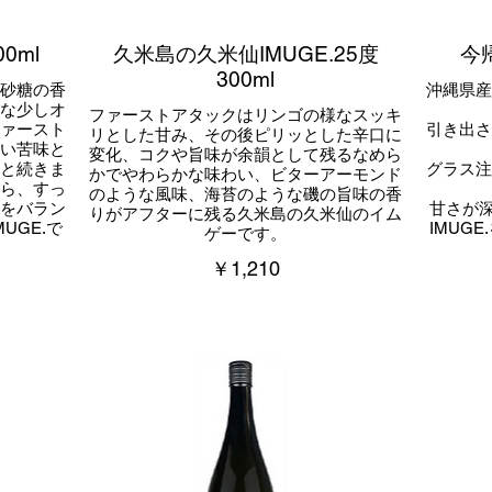
0ml
久米島の久米仙IMUGE.25度
今帰
300ml
砂糖の香
沖縄県
な少しオ
ファーストアタックはリンゴの様なスッキ
ァースト
引き出
リとした甘み、その後ピリッとした辛口に
い苦味と
変化、コクや旨味が余韻として残るなめら
と続きま
グラス
かでやわらかな味わい、ビターアーモンド
ら、すっ
のような風味、海苔のような磯の旨味の香
をバラン
甘さが深
りがアフターに残る久米島の久米仙のイム
UGE.で
IMUG
ゲーです。
￥1,210