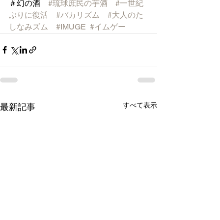
＃幻の酒　
#琉球庶民の芋酒
#一世紀
ぶりに復活
#バカリズム
#大人のた
しなみズム
#IMUGE
#イムゲー
すべて表示
最新記事