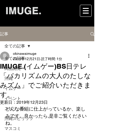
記事
全ての記事
okinawaimuge
全ての記事
2019年12月21日
読了時間: 1分
IMUGE.(イムゲー)BS日テレ
商品開発
「バカリズムの大人のたしな
沖縄
みズム」でご紹介いただきま
イムゲー
す。
イベント
更新日：
2019年12月23日
スピリッツ
どんな番組に仕上がっているか、楽し
みです。良かったら,是非ご覧ください
沖縄スピリッツ
ね。
マスコミ